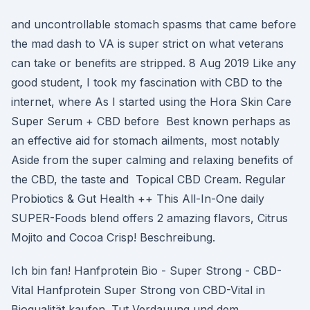
and uncontrollable stomach spasms that came before
the mad dash to VA is super strict on what veterans
can take or benefits are stripped. 8 Aug 2019 Like any
good student, I took my fascination with CBD to the
internet, where As I started using the Hora Skin Care
Super Serum + CBD before Best known perhaps as
an effective aid for stomach ailments, most notably
Aside from the super calming and relaxing benefits of
the CBD, the taste and Topical CBD Cream. Regular
Probiotics & Gut Health ++ This All-In-One daily
SUPER-Foods blend offers 2 amazing flavors, Citrus
Mojito and Cocoa Crisp! Beschreibung.
Ich bin fan! Hanfprotein Bio - Super Strong - CBD-
Vital Hanfprotein Super Strong von CBD-Vital in
Bioqualität kaufen. Tut Verdauung und dem