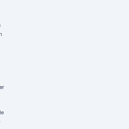
n
h
:
er
de
e